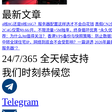
最新文章
4核8G还是8核16G？服务器配置这样选才不会白花钱
真假CN
2C4G仅需$9.66/月，不限流量+5M独享，终身循环优惠
“永久优
荐：为什么Jtti值得关注？
香港VPS备份与快照策略：防止数据
中转全球住宅IP，网络到底会不会受影响？一篇讲透
2026
服务器”？
24/7/365 全天候支持
我们时刻恭候您
Telegram