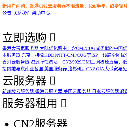
新用户闪购：香港CN2云服务器不限流量，$28/半年，终身
公告
联系我们
帮助中心
立即选购
香港大带宽服务器
大陆优化路由，含CMI/CUG或类似的中国
本服务器
东京，接驳KDDI/NTT/CMI/CUG等ISP，线路全网优
香港云服务器
资源弹性灵活，CN2/9929/CMI三网极速直连
接内地与东南亚各国
美国服务器
洛杉矶，CN2 GIA大带宽与
云服务器
新加坡云服务器
香港云服务器
美国云服务器
日本云服务器
轻
服务器租用
CN2服务器