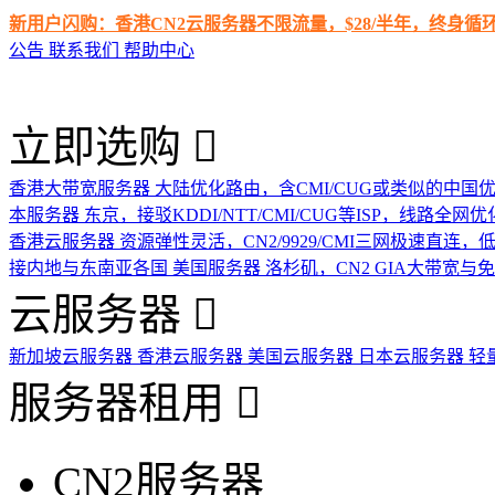
新用户闪购：香港CN2云服务器不限流量，$28/半年，终身
公告
联系我们
帮助中心
立即选购
香港大带宽服务器
大陆优化路由，含CMI/CUG或类似的中国
本服务器
东京，接驳KDDI/NTT/CMI/CUG等ISP，线路全网优
香港云服务器
资源弹性灵活，CN2/9929/CMI三网极速直连
接内地与东南亚各国
美国服务器
洛杉矶，CN2 GIA大带宽与
云服务器
新加坡云服务器
香港云服务器
美国云服务器
日本云服务器
轻
服务器租用
CN2服务器