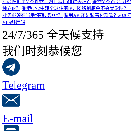
年高性价比VPS推荐：为什么Jtti值得关注？
香港VPS备份与
独立IP？
香港CN2中转全球住宅IP，网络到底会不会受影响？
业务必须在当地“有服务器”？
调用API还是私有化部署？202
VPS够用吗
24/7/365 全天候支持
我们时刻恭候您
Telegram
E-mail