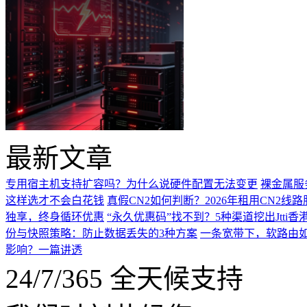
最新文章
专用宿主机支持扩容吗？为什么说硬件配置无法变更
裸金属服
这样选才不会白花钱
真假CN2如何判断？2026年租用CN2线
独享，终身循环优惠
“永久优惠码”找不到？5种渠道挖出Jtti香
份与快照策略：防止数据丢失的3种方案
一条宽带下，软路由如
影响？一篇讲透
24/7/365 全天候支持