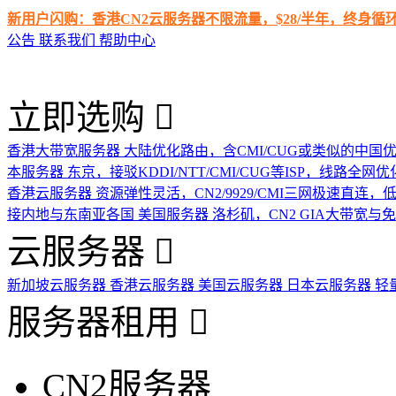
新用户闪购：香港CN2云服务器不限流量，$28/半年，终身
公告
联系我们
帮助中心
立即选购
香港大带宽服务器
大陆优化路由，含CMI/CUG或类似的中国
本服务器
东京，接驳KDDI/NTT/CMI/CUG等ISP，线路全网优
香港云服务器
资源弹性灵活，CN2/9929/CMI三网极速直连
接内地与东南亚各国
美国服务器
洛杉矶，CN2 GIA大带宽与
云服务器
新加坡云服务器
香港云服务器
美国云服务器
日本云服务器
轻
服务器租用
CN2服务器