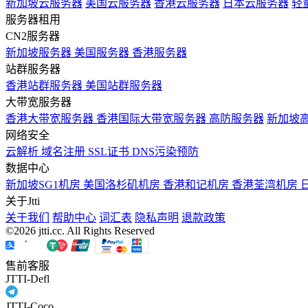
新加坡云服务器
美国云服务器
香港云服务器
日本云服务器
轻
服务器租用
CN2服务器
新加坡服务器
美国服务器
香港服务器
站群服务器
香港站群服务器
美国站群服务器
大带宽服务器
香港大带宽服务器
香港国际大带宽服务器
高防服务器
新加坡
网络安全
云解析
域名注册
SSL证书
DNS污染预防
数据中心
新加坡SG1机房
美国洛杉矶机房
香港和记机房
香港荃湾机房
关于Jtti
关于我们
帮助中心
词汇表
隐私声明
退款政策
©2026 jtti.cc. All Rights Reserved
售前客服
JTTI-Defl
JTTI-Coco