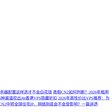
？服务器配置这样选才不会白花钱
真假CN2如何判断？2026年租用
种渠道挖出Jtti香港VPS隐藏折扣
2026年高性价比VPS推荐：为
CN2中转全球住宅IP，网络到底会不会受影响？一篇讲透