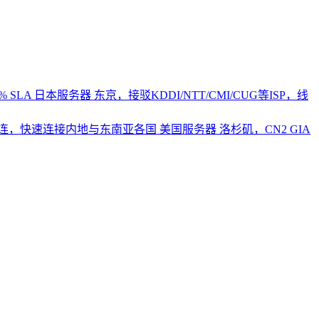
 SLA
日本服务器
东京，接驳KDDI/NTT/CMI/CUG等ISP，线
2直连，快速连接内地与东南亚各国
美国服务器
洛杉矶，CN2 GIA