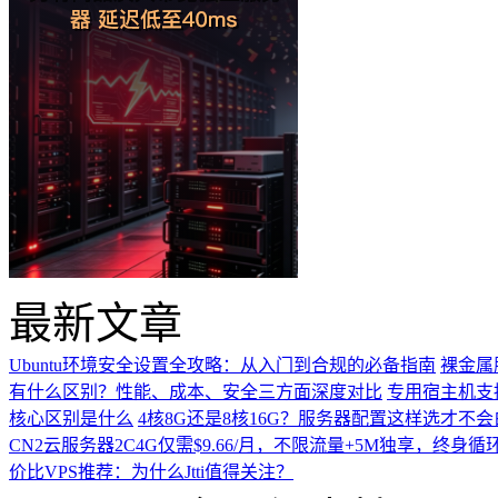
最新文章
Ubuntu环境安全设置全攻略：从入门到合规的必备指南
裸金属
有什么区别？性能、成本、安全三方面深度对比
专用宿主机支
核心区别是什么
4核8G还是8核16G？服务器配置这样选才不
CN2云服务器2C4G仅需$9.66/月，不限流量+5M独享，终身循
价比VPS推荐：为什么Jtti值得关注？