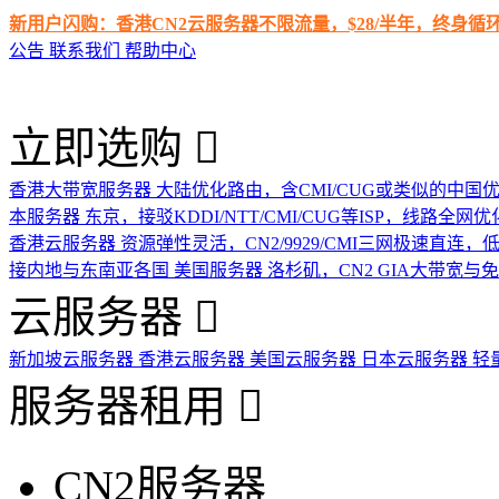
新用户闪购：香港CN2云服务器不限流量，$28/半年，终身
公告
联系我们
帮助中心
立即选购
香港大带宽服务器
大陆优化路由，含CMI/CUG或类似的中国
本服务器
东京，接驳KDDI/NTT/CMI/CUG等ISP，线路全网优
香港云服务器
资源弹性灵活，CN2/9929/CMI三网极速直连
接内地与东南亚各国
美国服务器
洛杉矶，CN2 GIA大带宽与
云服务器
新加坡云服务器
香港云服务器
美国云服务器
日本云服务器
轻
服务器租用
CN2服务器