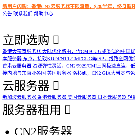
新用户闪购：香港CN2云服务器不限流量，$28/半年，终身
公告
联系我们
帮助中心
立即选购
香港大带宽服务器
大陆优化路由，含CMI/CUG或类似的中国
本服务器
东京，接驳KDDI/NTT/CMI/CUG等ISP，线路全网优
香港云服务器
资源弹性灵活，CN2/9929/CMI三网极速直连
接内地与东南亚各国
美国服务器
洛杉矶，CN2 GIA大带宽与
云服务器
新加坡云服务器
香港云服务器
美国云服务器
日本云服务器
轻
服务器租用
CN2服务器