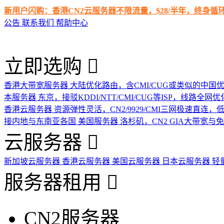
新用户闪购：香港CN2云服务器不限流量，$28/半年，终身
公告
联系我们
帮助中心
立即选购
香港大带宽服务器
大陆优化路由，含CMI/CUG或类似的中国
本服务器
东京，接驳KDDI/NTT/CMI/CUG等ISP，线路全网优
香港云服务器
资源弹性灵活，CN2/9929/CMI三网极速直连
接内地与东南亚各国
美国服务器
洛杉矶，CN2 GIA大带宽与
云服务器
新加坡云服务器
香港云服务器
美国云服务器
日本云服务器
轻
服务器租用
CN2服务器