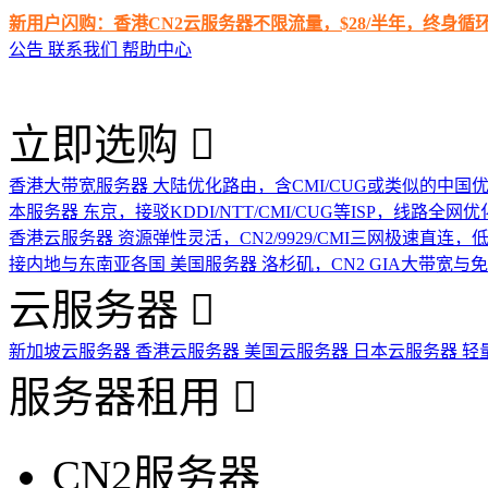
新用户闪购：香港CN2云服务器不限流量，$28/半年，终身
公告
联系我们
帮助中心
立即选购
香港大带宽服务器
大陆优化路由，含CMI/CUG或类似的中国
本服务器
东京，接驳KDDI/NTT/CMI/CUG等ISP，线路全网优
香港云服务器
资源弹性灵活，CN2/9929/CMI三网极速直连
接内地与东南亚各国
美国服务器
洛杉矶，CN2 GIA大带宽与
云服务器
新加坡云服务器
香港云服务器
美国云服务器
日本云服务器
轻
服务器租用
CN2服务器