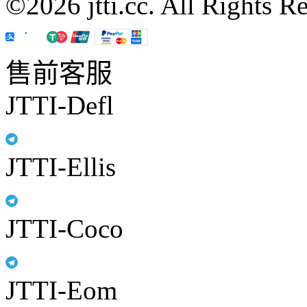
©2026 jtti.cc. All Rights R
售前客服
JTTI-Defl
JTTI-Ellis
JTTI-Coco
JTTI-Eom