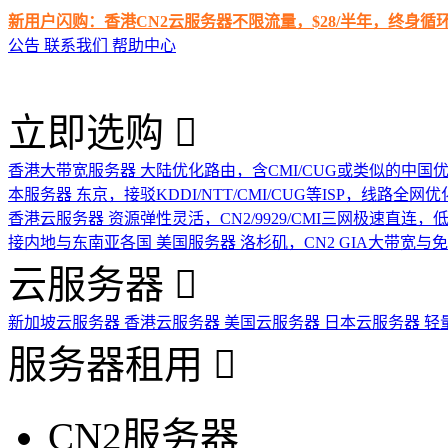
新用户闪购：香港CN2云服务器不限流量，$28/半年，终身
公告
联系我们
帮助中心
立即选购
香港大带宽服务器
大陆优化路由，含CMI/CUG或类似的中国
本服务器
东京，接驳KDDI/NTT/CMI/CUG等ISP，线路全网优
香港云服务器
资源弹性灵活，CN2/9929/CMI三网极速直连
接内地与东南亚各国
美国服务器
洛杉矶，CN2 GIA大带宽与
云服务器
新加坡云服务器
香港云服务器
美国云服务器
日本云服务器
轻
服务器租用
CN2服务器