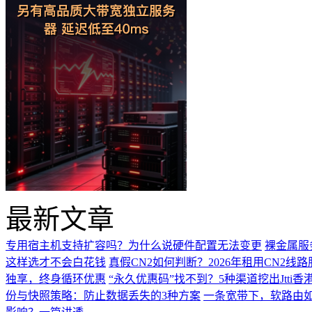
最新文章
专用宿主机支持扩容吗？为什么说硬件配置无法变更
裸金属服
这样选才不会白花钱
真假CN2如何判断？2026年租用CN2线
独享，终身循环优惠
“永久优惠码”找不到？5种渠道挖出Jtti香
份与快照策略：防止数据丢失的3种方案
一条宽带下，软路由如