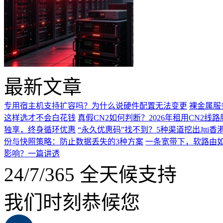
最新文章
专用宿主机支持扩容吗？为什么说硬件配置无法变更
裸金属服
这样选才不会白花钱
真假CN2如何判断？2026年租用CN2线
独享，终身循环优惠
“永久优惠码”找不到？5种渠道挖出Jtti香
份与快照策略：防止数据丢失的3种方案
一条宽带下，软路由如
影响？一篇讲透
24/7/365 全天候支持
我们时刻恭候您