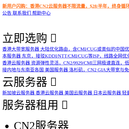
新用户闪购：香港CN2云服务器不限流量，$28/半年，终身
公告
联系我们
帮助中心
立即选购
香港大带宽服务器
大陆优化路由，含CMI/CUG或类似的中国
本服务器
东京，接驳KDDI/NTT/CMI/CUG等ISP，线路全网优
香港云服务器
资源弹性灵活，CN2/9929/CMI三网极速直连
接内地与东南亚各国
美国服务器
洛杉矶，CN2 GIA大带宽与
云服务器
新加坡云服务器
香港云服务器
美国云服务器
日本云服务器
轻
服务器租用
CN2服务器