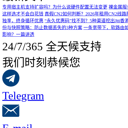
专用宿主机支持扩容吗？为什么说硬件配置无法变更
裸金属服
这样选才不会白花钱
真假CN2如何判断？2026年租用CN2线
独享，终身循环优惠
“永久优惠码”找不到？5种渠道挖出Jtti香
份与快照策略：防止数据丢失的3种方案
一条宽带下，软路由如
影响？一篇讲透
24/7/365 全天候支持
我们时刻恭候您
Telegram