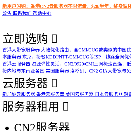
新用户闪购：香港CN2云服务器不限流量，$28/半年，终身
公告
联系我们
帮助中心
立即选购
香港大带宽服务器
大陆优化路由，含CMI/CUG或类似的中国
本服务器
东京，接驳KDDI/NTT/CMI/CUG等ISP，线路全网优
香港云服务器
资源弹性灵活，CN2/9929/CMI三网极速直连
接内地与东南亚各国
美国服务器
洛杉矶，CN2 GIA大带宽与
云服务器
新加坡云服务器
香港云服务器
美国云服务器
日本云服务器
轻
服务器租用
CN2服务器