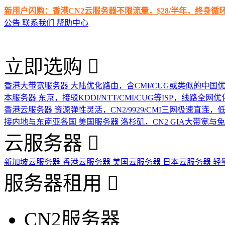
新用户闪购：香港CN2云服务器不限流量，$28/半年，终身
公告
联系我们
帮助中心
立即选购
香港大带宽服务器
大陆优化路由，含CMI/CUG或类似的中国
本服务器
东京，接驳KDDI/NTT/CMI/CUG等ISP，线路全网优
香港云服务器
资源弹性灵活，CN2/9929/CMI三网极速直连
接内地与东南亚各国
美国服务器
洛杉矶，CN2 GIA大带宽与
云服务器
新加坡云服务器
香港云服务器
美国云服务器
日本云服务器
轻
服务器租用
CN2服务器