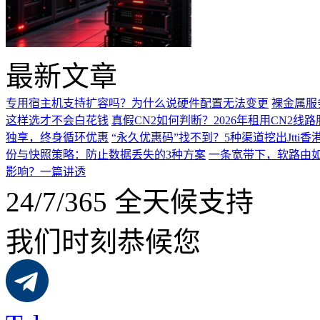
最新文章
专用宿主机支持扩容吗？为什么说硬件配置无法变更
裸金属服
这样选才不会白花钱
真假CN2如何判断？2026年租用CN2线
独享，终身循环优惠
“永久优惠码”找不到？5种渠道挖出Jtti香
份与快照策略：防止数据丢失的3种方案
一条宽带下，软路由如
影响？一篇讲透
24/7/365 全天候支持
我们时刻恭候您