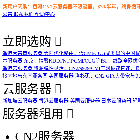
新用户闪购：香港CN2云服务器不限流量，$28/半年，终身
公告
联系我们
帮助中心
立即选购
香港大带宽服务器
大陆优化路由，含CMI/CUG或类似的中国
本服务器
东京，接驳KDDI/NTT/CMI/CUG等ISP，线路全网优
香港云服务器
资源弹性灵活，CN2/9929/CMI三网极速直连
接内地与东南亚各国
美国服务器
洛杉矶，CN2 GIA大带宽与
云服务器
新加坡云服务器
香港云服务器
美国云服务器
日本云服务器
轻
服务器租用
CN2服务器