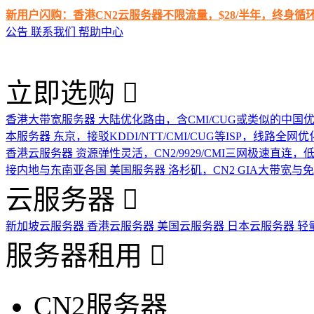
新用户闪购：香港CN2云服务器不限流量，$28/半年，终身
公告
联系我们
帮助中心
立即选购
香港大带宽服务器
大陆优化路由，含CMI/CUG或类似的中国
本服务器
东京，接驳KDDI/NTT/CMI/CUG等ISP，线路全网优
香港云服务器
资源弹性灵活，CN2/9929/CMI三网极速直连
接内地与东南亚各国
美国服务器
洛杉矶，CN2 GIA大带宽与
云服务器
新加坡云服务器
香港云服务器
美国云服务器
日本云服务器
轻
服务器租用
CN2服务器