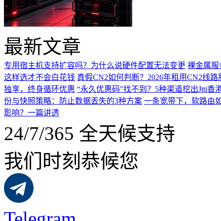
最新文章
专用宿主机支持扩容吗？为什么说硬件配置无法变更
裸金属服
这样选才不会白花钱
真假CN2如何判断？2026年租用CN2线
独享，终身循环优惠
“永久优惠码”找不到？5种渠道挖出Jtti香
份与快照策略：防止数据丢失的3种方案
一条宽带下，软路由如
影响？一篇讲透
24/7/365 全天候支持
我们时刻恭候您
Telegram