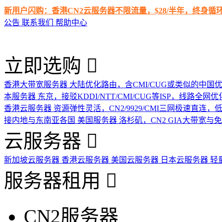
新用户闪购：香港CN2云服务器不限流量，$28/半年，终身
公告
联系我们
帮助中心
立即选购
香港大带宽服务器
大陆优化路由，含CMI/CUG或类似的中国
本服务器
东京，接驳KDDI/NTT/CMI/CUG等ISP，线路全网优
香港云服务器
资源弹性灵活，CN2/9929/CMI三网极速直连
接内地与东南亚各国
美国服务器
洛杉矶，CN2 GIA大带宽与
云服务器
新加坡云服务器
香港云服务器
美国云服务器
日本云服务器
轻
服务器租用
CN2服务器