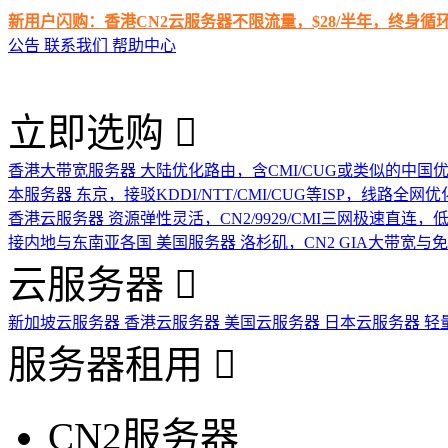
新用户闪购：香港CN2云服务器不限流量，$28/半年，终身
公告
联系我们
帮助中心
立即选购
香港大带宽服务器
大陆优化路由，含CMI/CUG或类似的中国
本服务器
东京，接驳KDDI/NTT/CMI/CUG等ISP，线路全网优
香港云服务器
资源弹性灵活，CN2/9929/CMI三网极速直连
接内地与东南亚各国
美国服务器
洛杉矶，CN2 GIA大带宽与
云服务器
新加坡云服务器
香港云服务器
美国云服务器
日本云服务器
轻
服务器租用
CN2服务器