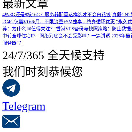
最新文章
4核8G还是8核16G？服务器配置这样选才不会白花钱
真假CN
2C4G仅需$9.66/月，不限流量+5M独享，终身循环优惠
“永久优
荐：为什么Jtti值得关注？
香港VPS备份与快照策略：防止数据
中转全球住宅IP，网络到底会不会受影响？一篇讲透
2026
服务器”？
24/7/365 全天候支持
我们时刻恭候您
Telegram