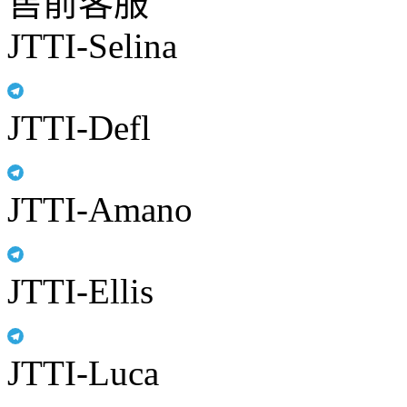
售前客服
JTTI-Selina
JTTI-Defl
JTTI-Amano
JTTI-Ellis
JTTI-Luca