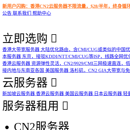
新用户闪购：香港CN2云服务器不限流量，$28/半年，终身
公告
联系我们
帮助中心
立即选购
香港大带宽服务器
大陆优化路由，含CMI/CUG或类似的中国
本服务器
东京，接驳KDDI/NTT/CMI/CUG等ISP，线路全网优
香港云服务器
资源弹性灵活，CN2/9929/CMI三网极速直连
接内地与东南亚各国
美国服务器
洛杉矶，CN2 GIA大带宽与
云服务器
新加坡云服务器
香港云服务器
美国云服务器
日本云服务器
轻
服务器租用
CN2服务器