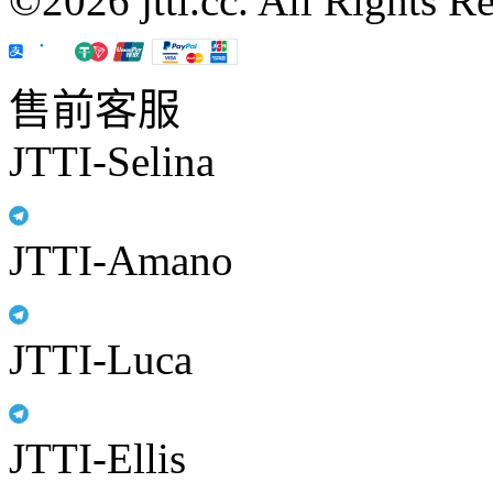
©2026 jtti.cc. All Rights R
售前客服
JTTI-Selina
JTTI-Amano
JTTI-Luca
JTTI-Ellis