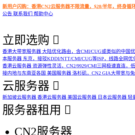
新用户闪购：香港CN2云服务器不限流量，$28/半年，终身
公告
联系我们
帮助中心
立即选购
香港大带宽服务器
大陆优化路由，含CMI/CUG或类似的中国
本服务器
东京，接驳KDDI/NTT/CMI/CUG等ISP，线路全网优
香港云服务器
资源弹性灵活，CN2/9929/CMI三网极速直连
接内地与东南亚各国
美国服务器
洛杉矶，CN2 GIA大带宽与
云服务器
新加坡云服务器
香港云服务器
美国云服务器
日本云服务器
轻
服务器租用
CN2服务器