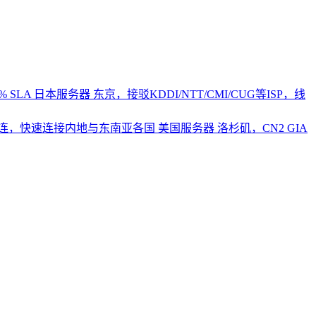
 SLA
日本服务器
东京，接驳KDDI/NTT/CMI/CUG等ISP，线
2直连，快速连接内地与东南亚各国
美国服务器
洛杉矶，CN2 GIA