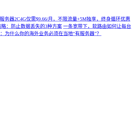
N2云服务器2C4G仅需$9.66/月，不限流量+5M独享，终身循环优惠
策略：防止数据丢失的3种方案
一条宽带下，软路由如何让每台
代：为什么你的海外业务必须在当地“有服务器”？