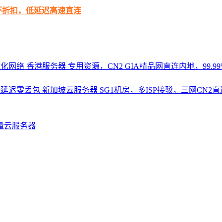
循环折扣，低延迟高速直连
优化网络
香港服务器
专用资源，CN2 GIA精品网直连内地，99.99%
，低延迟零丢包
新加坡云服务器
SG1机房，多ISP接驳，三网CN
量云服务器