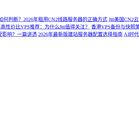
2如何判断？2026年租用CN2线路服务器的正确方式
Jtti美国C
6年高性价比VPS推荐：为什么Jtti值得关注？
香港VPS备份与快照
会受影响？一篇讲透
2026年最新版建站服务器配置选择指南
AI时