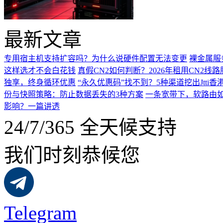
最新文章
专用宿主机支持扩容吗？为什么说硬件配置无法变更
裸金属服
这样选才不会白花钱
真假CN2如何判断？2026年租用CN2线
独享，终身循环优惠
“永久优惠码”找不到？5种渠道挖出Jtti香
份与快照策略：防止数据丢失的3种方案
一条宽带下，软路由如
影响？一篇讲透
24/7/365 全天候支持
我们时刻恭候您
Telegram