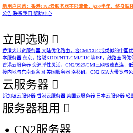
新用户闪购：香港CN2云服务器不限流量，$28/半年，终身
公告
联系我们
帮助中心
立即选购
香港大带宽服务器
大陆优化路由，含CMI/CUG或类似的中国
本服务器
东京，接驳KDDI/NTT/CMI/CUG等ISP，线路全网优
香港云服务器
资源弹性灵活，CN2/9929/CMI三网极速直连
接内地与东南亚各国
美国服务器
洛杉矶，CN2 GIA大带宽与
云服务器
新加坡云服务器
香港云服务器
美国云服务器
日本云服务器
轻
服务器租用
CN2服务器