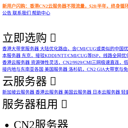
新用户闪购：香港CN2云服务器不限流量，$28/半年，终身
公告
联系我们
帮助中心
立即选购
香港大带宽服务器
大陆优化路由，含CMI/CUG或类似的中国
本服务器
东京，接驳KDDI/NTT/CMI/CUG等ISP，线路全网优
香港云服务器
资源弹性灵活，CN2/9929/CMI三网极速直连
接内地与东南亚各国
美国服务器
洛杉矶，CN2 GIA大带宽与
云服务器
新加坡云服务器
香港云服务器
美国云服务器
日本云服务器
轻
服务器租用
CN2服务器