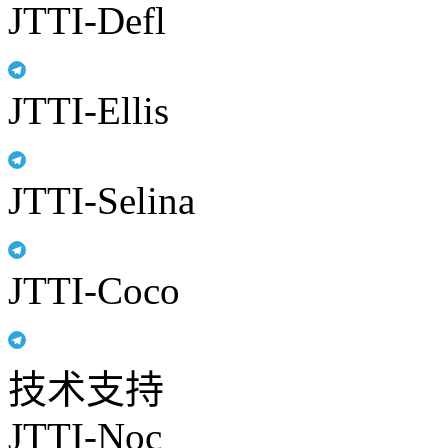
JTTI-Defl
JTTI-Ellis
JTTI-Selina
JTTI-Coco
技术支持
JTTI-Noc