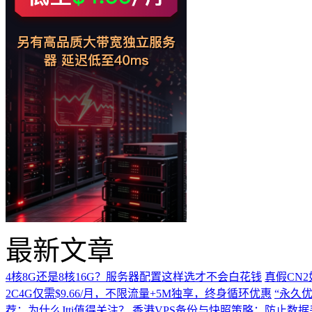
最新文章
4核8G还是8核16G？服务器配置这样选才不会白花钱
真假CN
2C4G仅需$9.66/月，不限流量+5M独享，终身循环优惠
“永久优
荐：为什么Jtti值得关注？
香港VPS备份与快照策略：防止数据