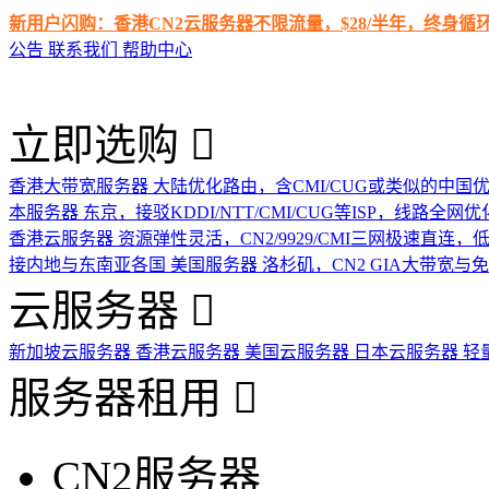
新用户闪购：香港CN2云服务器不限流量，$28/半年，终身
公告
联系我们
帮助中心
立即选购
香港大带宽服务器
大陆优化路由，含CMI/CUG或类似的中国
本服务器
东京，接驳KDDI/NTT/CMI/CUG等ISP，线路全网优
香港云服务器
资源弹性灵活，CN2/9929/CMI三网极速直连
接内地与东南亚各国
美国服务器
洛杉矶，CN2 GIA大带宽与
云服务器
新加坡云服务器
香港云服务器
美国云服务器
日本云服务器
轻
服务器租用
CN2服务器