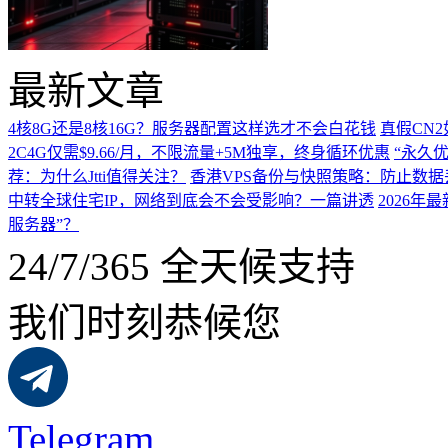
最新文章
4核8G还是8核16G？服务器配置这样选才不会白花钱
真假CN
2C4G仅需$9.66/月，不限流量+5M独享，终身循环优惠
“永久优
荐：为什么Jtti值得关注？
香港VPS备份与快照策略：防止数据
中转全球住宅IP，网络到底会不会受影响？一篇讲透
2026
服务器”？
24/7/365 全天候支持
我们时刻恭候您
Telegram