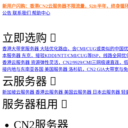
新用户闪购：香港CN2云服务器不限流量，$28/半年，终身
公告
联系我们
帮助中心
立即选购
香港大带宽服务器
大陆优化路由，含CMI/CUG或类似的中国
本服务器
东京，接驳KDDI/NTT/CMI/CUG等ISP，线路全网优
香港云服务器
资源弹性灵活，CN2/9929/CMI三网极速直连
接内地与东南亚各国
美国服务器
洛杉矶，CN2 GIA大带宽与
云服务器
新加坡云服务器
香港云服务器
美国云服务器
日本云服务器
轻
服务器租用
CN2服务器