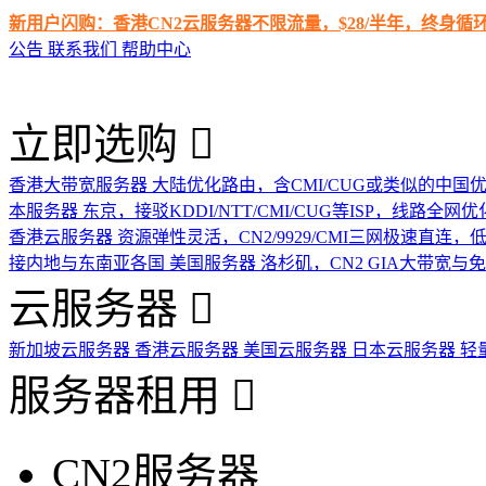
新用户闪购：香港CN2云服务器不限流量，$28/半年，终身
公告
联系我们
帮助中心
立即选购
香港大带宽服务器
大陆优化路由，含CMI/CUG或类似的中国
本服务器
东京，接驳KDDI/NTT/CMI/CUG等ISP，线路全网优
香港云服务器
资源弹性灵活，CN2/9929/CMI三网极速直连
接内地与东南亚各国
美国服务器
洛杉矶，CN2 GIA大带宽与
云服务器
新加坡云服务器
香港云服务器
美国云服务器
日本云服务器
轻
服务器租用
CN2服务器