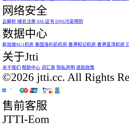
网络安全
云解析
域名注册
SSL证书
DNS污染预防
数据中心
新加坡SG1机房
美国洛杉矶机房
香港和记机房
香港荃湾机房
关于Jtti
关于我们
帮助中心
词汇表
隐私声明
退款政策
©2026 jtti.cc. All Rights R
售前客服
JTTI-Eom