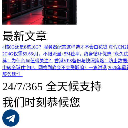
最新文章
4核8G还是8核16G？服务器配置这样选才不会白花钱
真假CN
2C4G仅需$9.66/月，不限流量+5M独享，终身循环优惠
“永久优
荐：为什么Jtti值得关注？
香港VPS备份与快照策略：防止数据
中转全球住宅IP，网络到底会不会受影响？一篇讲透
2026
服务器”？
24/7/365 全天候支持
我们时刻恭候您