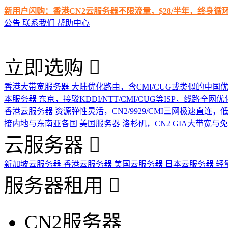
新用户闪购：香港CN2云服务器不限流量，$28/半年，终身
公告
联系我们
帮助中心
立即选购
香港大带宽服务器
大陆优化路由，含CMI/CUG或类似的中国
本服务器
东京，接驳KDDI/NTT/CMI/CUG等ISP，线路全网优
香港云服务器
资源弹性灵活，CN2/9929/CMI三网极速直连
接内地与东南亚各国
美国服务器
洛杉矶，CN2 GIA大带宽与
云服务器
新加坡云服务器
香港云服务器
美国云服务器
日本云服务器
轻
服务器租用
CN2服务器