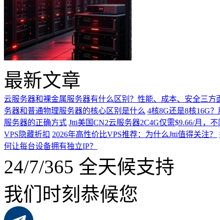
最新文章
云服务器和裸金属服务器有什么区别？性能、成本、安全三方
务器和普通物理服务器的核心区别是什么
4核8G还是8核16
服务器的正确方式
Jtti美国CN2云服务器2C4G仅需$9.66/
VPS隐藏折扣
2026年高性价比VPS推荐：为什么Jtti值得关注？
何让每台设备拥有独立IP？
24/7/365 全天候支持
我们时刻恭候您