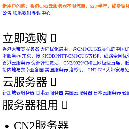
新用户闪购：香港CN2云服务器不限流量，$28/半年，终身
公告
联系我们
帮助中心
立即选购
香港大带宽服务器
大陆优化路由，含CMI/CUG或类似的中国
本服务器
东京，接驳KDDI/NTT/CMI/CUG等ISP，线路全网优
香港云服务器
资源弹性灵活，CN2/9929/CMI三网极速直连
接内地与东南亚各国
美国服务器
洛杉矶，CN2 GIA大带宽与
云服务器
新加坡云服务器
香港云服务器
美国云服务器
日本云服务器
轻
服务器租用
CN2服务器