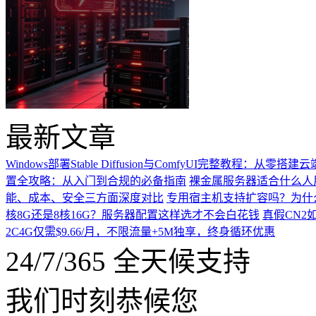
最新文章
Windows部署Stable Diffusion与ComfyUI完整教程：从零搭
置全攻略：从入门到合规的必备指南
裸金属服务器适合什么人
能、成本、安全三方面深度对比
专用宿主机支持扩容吗？为什
核8G还是8核16G？服务器配置这样选才不会白花钱
真假CN2
2C4G仅需$9.66/月，不限流量+5M独享，终身循环优惠
24/7/365 全天候支持
我们时刻恭候您