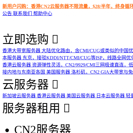
新用户闪购：香港CN2云服务器不限流量，$28/半年，终身
公告
联系我们
帮助中心
立即选购
香港大带宽服务器
大陆优化路由，含CMI/CUG或类似的中国
本服务器
东京，接驳KDDI/NTT/CMI/CUG等ISP，线路全网优
香港云服务器
资源弹性灵活，CN2/9929/CMI三网极速直连
接内地与东南亚各国
美国服务器
洛杉矶，CN2 GIA大带宽与
云服务器
新加坡云服务器
香港云服务器
美国云服务器
日本云服务器
轻
服务器租用
CN2服务器