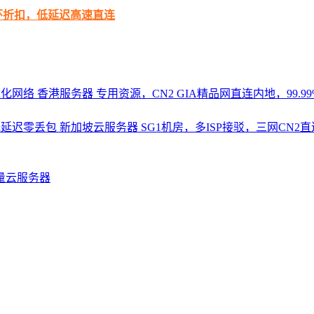
循环折扣，低延迟高速直连
优化网络
香港服务器
专用资源，CN2 GIA精品网直连内地，99.99%
，低延迟零丢包
新加坡云服务器
SG1机房，多ISP接驳，三网CN
量云服务器