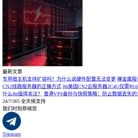
最新文章
专用宿主机支持扩容吗？为什么说硬件配置无法变更
裸金属服
CN2线路服务器的正确方式
Jtti美国CN2云服务器2C4G仅需
什么Jtti值得关注？
香港VPS备份与快照策略：防止数据丢失的
24/7/365 全天候支持
我们时刻恭候您
Telegram