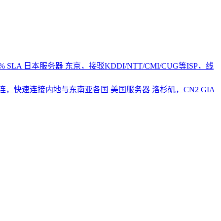
 SLA
日本服务器
东京，接驳KDDI/NTT/CMI/CUG等ISP，线
2直连，快速连接内地与东南亚各国
美国服务器
洛杉矶，CN2 GIA