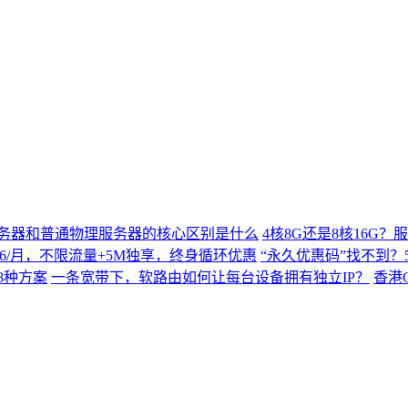
务器和普通物理服务器的核心区别是什么
4核8G还是8核16G
$9.66/月，不限流量+5M独享，终身循环优惠
“永久优惠码”找不到？5
3种方案
一条宽带下，软路由如何让每台设备拥有独立IP？
香港