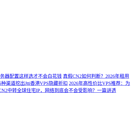
？服务器配置这样选才不会白花钱
真假CN2如何判断？2026年租用
种渠道挖出Jtti香港VPS隐藏折扣
2026年高性价比VPS推荐：为
CN2中转全球住宅IP，网络到底会不会受影响？一篇讲透