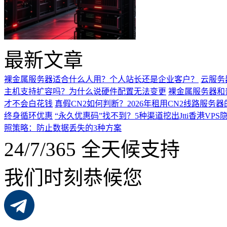
最新文章
裸金属服务器适合什么人用？个人站长还是企业客户？
云服务
主机支持扩容吗？为什么说硬件配置无法变更
裸金属服务器和
才不会白花钱
真假CN2如何判断？2026年租用CN2线路服务
终身循环优惠
“永久优惠码”找不到？5种渠道挖出Jtti香港VPS
照策略：防止数据丢失的3种方案
24/7/365 全天候支持
我们时刻恭候您