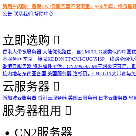
新用户闪购：香港CN2云服务器不限流量，$28/半年，终身
公告
联系我们
帮助中心
立即选购
香港大带宽服务器
大陆优化路由，含CMI/CUG或类似的中国
本服务器
东京，接驳KDDI/NTT/CMI/CUG等ISP，线路全网优
香港云服务器
资源弹性灵活，CN2/9929/CMI三网极速直连
接内地与东南亚各国
美国服务器
洛杉矶，CN2 GIA大带宽与
云服务器
新加坡云服务器
香港云服务器
美国云服务器
日本云服务器
轻
服务器租用
CN2服务器