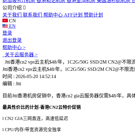
新加坡SG1机房
香港和记机房
香港荃湾机房
美国洛杉矶机房
公司介绍
关于我们
联系我们
帮助中心
AFF计划
赞助计划
CN
EN
登录
退出登录
帮助中心 >
关于云服务器 >
Jtti香港cn2 vps云主机$48/年，1C2G/50G SSD/2M CN
Jtti香港cn2 vps云主机$48/年，1C2G/50G SSD/2M CN2
时间 : 2026-05-20 14:52:14
编辑 : Jtti
目前
Jtti
香港机房促销中，香港
cn2 gia
云服务器仅需
$48/
年，具
最具性价比的计划
-
香港
CN2
云特价促销
l
CN2 GIA
三网直连，高速低延迟
l
CPU/
内存
/
带宽资源完全独享