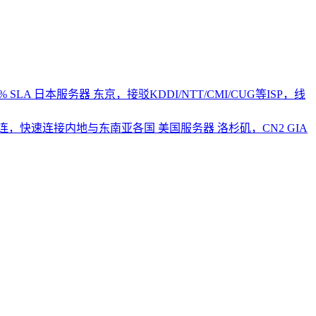
 SLA
日本服务器
东京，接驳KDDI/NTT/CMI/CUG等ISP，线
2直连，快速连接内地与东南亚各国
美国服务器
洛杉矶，CN2 GIA