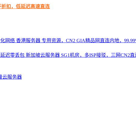
循环折扣，低延迟高速直连
优化网络
香港服务器
专用资源，CN2 GIA精品网直连内地，99.99%
，低延迟零丢包
新加坡云服务器
SG1机房，多ISP接驳，三网CN
量云服务器