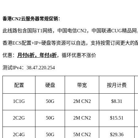
香港
CN2
云服务器常规促销：
此线路包含国际
T1
网络，中国电信
CN2
，中国联通
CUG
精品网
香港
ECS
配置
+IP+
硬盘等资源可以自选，支持按需订阅更大的
优惠：
月付
6
折，年付
4
折
，循环优惠不涨价
测试
IPv4
：
38.47.220.254
配置
硬盘
带宽
按月计费
1C1G
50G
2M CN2
$8.31
2C2G
50G
2M CN2
$15.51
2C4G
50G
5M CN2
$29.36