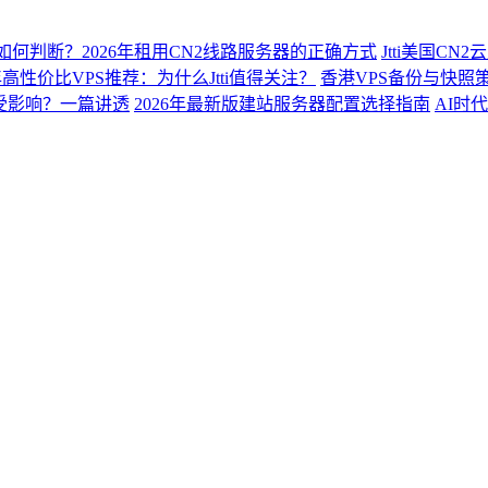
2如何判断？2026年租用CN2线路服务器的正确方式
Jtti美国C
6年高性价比VPS推荐：为什么Jtti值得关注？
香港VPS备份与快照
会受影响？一篇讲透
2026年最新版建站服务器配置选择指南
AI时