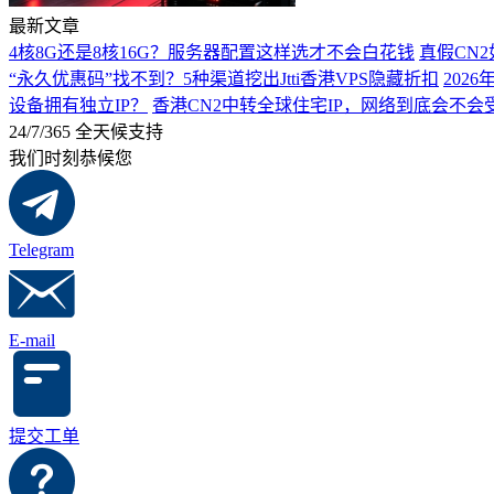
最新文章
4核8G还是8核16G？服务器配置这样选才不会白花钱
真假CN
“永久优惠码”找不到？5种渠道挖出Jtti香港VPS隐藏折扣
202
设备拥有独立IP？
香港CN2中转全球住宅IP，网络到底会不
24/7/365 全天候支持
我们时刻恭候您
Telegram
E-mail
提交工单