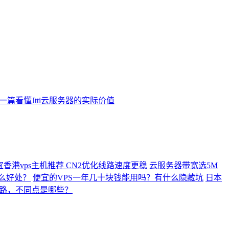
？一篇看懂Jtti云服务器的实际价值
便宜香港vps主机推荐 CN2优化线路速度更稳
云服务器带宽选5M
么好处？
便宜的VPS一年几十块钱能用吗？有什么隐藏坑
日本
线路，不同点是哪些？