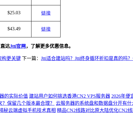
$25.03
链接
$43.49
链接
击直达
Jtti
官网
，了解更多优惠信息。
架构更关键
下一篇：
Jtti适合建站吗？Jtti终身循环折扣是真的吗
服务器的实际价值
建站用户如何挑选香港CN2 VPS服务器
2026年
次？保留几个版本最合理？
云服务器的系统盘和数据盘分开有什
揭秘云端虚拟手机技术真相
精品CN2线路对比原大陆优化CN2