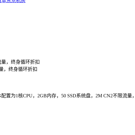
日本东京机房
2@不限流量，终身循环折扣
@不限流量，终身循环折扣
体配置为
1
核
CPU
，
2GB
内存，
50 SSD
系统盘，
2M CN2
不限流量