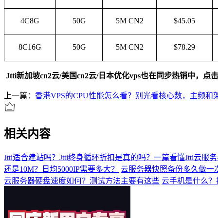
4C8G
50G
5M CN2
$45.05
8C16G
50G
5M CN2
$78.29
Jtti
新加坡
cn2
云
/
美国
cn2
云
/
日本优化
vps
也在同步热销中，点
上一篇：
香港VPS的CPU性能怎么看？别光看核心数，主频和
相关内容
Jtti适合建站吗？Jtti终身循环折扣是真的吗？一篇看懂Jtti云
还是10M？日均5000IP需要多大？
云服务器快照备份多久做一
云服务器硬盘速度如何？测试方法主要有这些
云手机是什么？