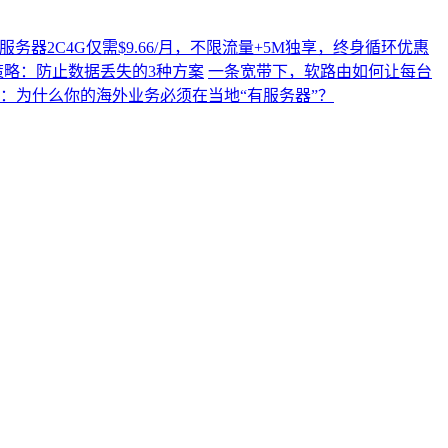
N2云服务器2C4G仅需$9.66/月，不限流量+5M独享，终身循环优惠
策略：防止数据丢失的3种方案
一条宽带下，软路由如何让每台
代：为什么你的海外业务必须在当地“有服务器”？