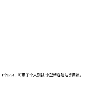
，
1
个
IPv4
，可用于个人测试
/
小型博客建站等用途。