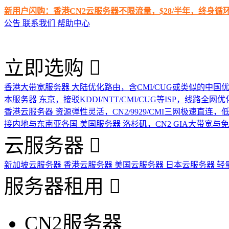
新用户闪购：香港CN2云服务器不限流量，$28/半年，终身
公告
联系我们
帮助中心
立即选购
香港大带宽服务器
大陆优化路由，含CMI/CUG或类似的中国
本服务器
东京，接驳KDDI/NTT/CMI/CUG等ISP，线路全网优
香港云服务器
资源弹性灵活，CN2/9929/CMI三网极速直连
接内地与东南亚各国
美国服务器
洛杉矶，CN2 GIA大带宽与
云服务器
新加坡云服务器
香港云服务器
美国云服务器
日本云服务器
轻
服务器租用
CN2服务器