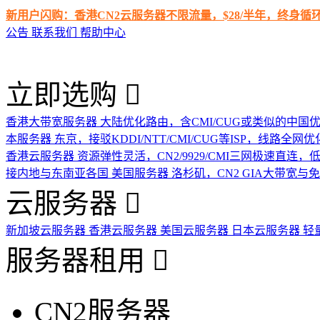
新用户闪购：香港CN2云服务器不限流量，$28/半年，终身
公告
联系我们
帮助中心
立即选购
香港大带宽服务器
大陆优化路由，含CMI/CUG或类似的中国
本服务器
东京，接驳KDDI/NTT/CMI/CUG等ISP，线路全网优
香港云服务器
资源弹性灵活，CN2/9929/CMI三网极速直连
接内地与东南亚各国
美国服务器
洛杉矶，CN2 GIA大带宽与
云服务器
新加坡云服务器
香港云服务器
美国云服务器
日本云服务器
轻
服务器租用
CN2服务器