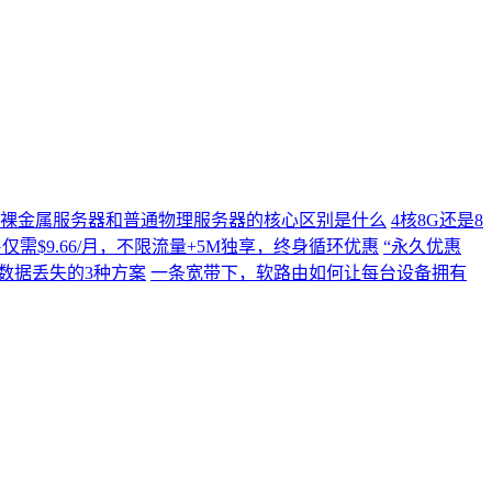
裸金属服务器和普通物理服务器的核心区别是什么
4核8G还是8
C4G仅需$9.66/月，不限流量+5M独享，终身循环优惠
“永久优惠
数据丢失的3种方案
一条宽带下，软路由如何让每台设备拥有