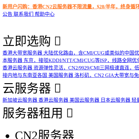
新用户闪购：香港CN2云服务器不限流量，$28/半年，终身
公告
联系我们
帮助中心
立即选购
香港大带宽服务器
大陆优化路由，含CMI/CUG或类似的中国
本服务器
东京，接驳KDDI/NTT/CMI/CUG等ISP，线路全网优
香港云服务器
资源弹性灵活，CN2/9929/CMI三网极速直连
接内地与东南亚各国
美国服务器
洛杉矶，CN2 GIA大带宽与
云服务器
新加坡云服务器
香港云服务器
美国云服务器
日本云服务器
轻
服务器租用
CN2服务器