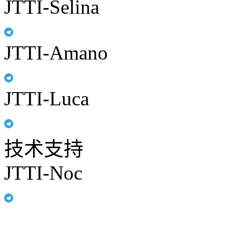
JTTI-Selina
JTTI-Amano
JTTI-Luca
技术支持
JTTI-Noc