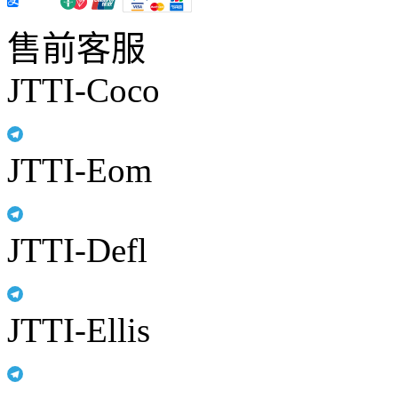
售前客服
JTTI-Coco
JTTI-Eom
JTTI-Defl
JTTI-Ellis