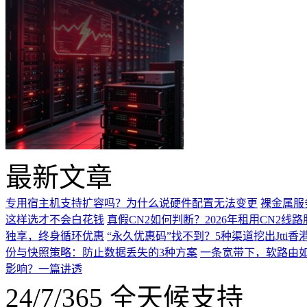
最新文章
专用宿主机支持扩容吗？为什么说硬件配置无法变更
裸金属服
这样选才不会白花钱
真假CN2如何判断？2026年租用CN2线
独享，终身循环优惠
“永久优惠码”找不到？5种渠道挖出Jtti香
份与快照策略：防止数据丢失的3种方案
一条宽带下，软路由如
影响？一篇讲透
24/7/365 全天候支持