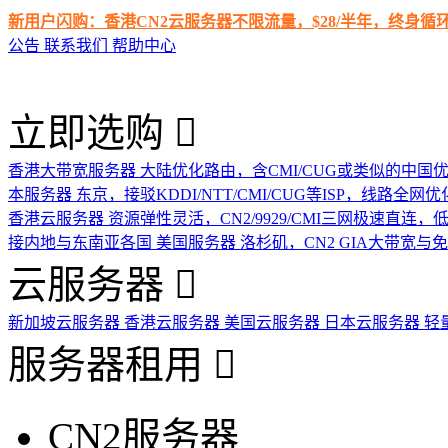
新用户闪购：香港CN2云服务器不限流量，$28/半年，终身
公告
联系我们
帮助中心
立即选购
香港大带宽服务器
大陆优化路由，含CMI/CUG或类似的中国
本服务器
东京，接驳KDDI/NTT/CMI/CUG等ISP，线路全网优
香港云服务器
资源弹性灵活，CN2/9929/CMI三网极速直连
接内地与东南亚各国
美国服务器
洛杉矶，CN2 GIA大带宽与
云服务器
新加坡云服务器
香港云服务器
美国云服务器
日本云服务器
轻
服务器租用
CN2服务器