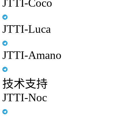
JTTI-Coco
JTTI-Luca
JTTI-Amano
技术支持
JTTI-Noc