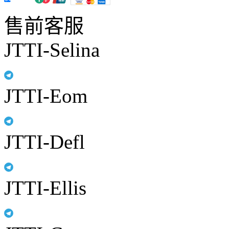
售前客服
JTTI-Selina
JTTI-Eom
JTTI-Defl
JTTI-Ellis