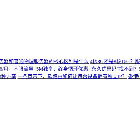
务器和普通物理服务器的核心区别是什么
4核8G还是8核16G
$9.66/月，不限流量+5M独享，终身循环优惠
“永久优惠码”找不到？5
3种方案
一条宽带下，软路由如何让每台设备拥有独立IP？
香港