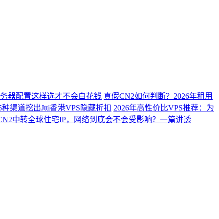
？服务器配置这样选才不会白花钱
真假CN2如何判断？2026年租用
种渠道挖出Jtti香港VPS隐藏折扣
2026年高性价比VPS推荐：为
CN2中转全球住宅IP，网络到底会不会受影响？一篇讲透