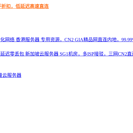
循环折扣，低延迟高速直连
优化网络
香港服务器
专用资源，CN2 GIA精品网直连内地，99.99%
，低延迟零丢包
新加坡云服务器
SG1机房，多ISP接驳，三网CN
量云服务器