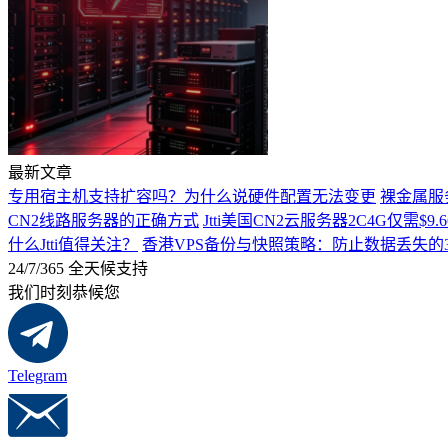
最新文章
专用宿主机支持扩容吗？为什么说硬件配置无法变更
裸金属服
CN2线路服务器的正确方式
Jtti美国CN2云服务器2C4G仅需
什么Jtti值得关注？
香港VPS备份与快照策略：防止数据丢失的
24/7/365 全天候支持
我们时刻恭候您
Telegram