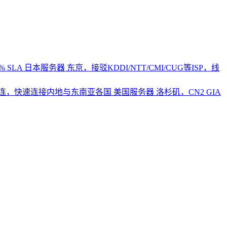
 SLA
日本服务器
东京，接驳KDDI/NTT/CMI/CUG等ISP，线
2直连，快速连接内地与东南亚各国
美国服务器
洛杉矶，CN2 GIA