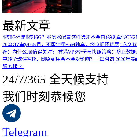
最新文章
4核8G还是8核16G？服务器配置这样选才不会白花钱
真假CN
2C4G仅需$9.66/月，不限流量+5M独享，终身循环优惠
“永久优
荐：为什么Jtti值得关注？
香港VPS备份与快照策略：防止数据
中转全球住宅IP，网络到底会不会受影响？一篇讲透
2026
服务器”？
24/7/365 全天候支持
我们时刻恭候您
Telegram