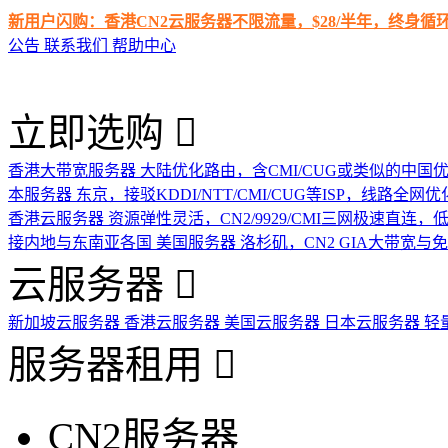
新用户闪购：香港CN2云服务器不限流量，$28/半年，终身
公告
联系我们
帮助中心
立即选购
香港大带宽服务器
大陆优化路由，含CMI/CUG或类似的中国
本服务器
东京，接驳KDDI/NTT/CMI/CUG等ISP，线路全网优
香港云服务器
资源弹性灵活，CN2/9929/CMI三网极速直连
接内地与东南亚各国
美国服务器
洛杉矶，CN2 GIA大带宽与
云服务器
新加坡云服务器
香港云服务器
美国云服务器
日本云服务器
轻
服务器租用
CN2服务器