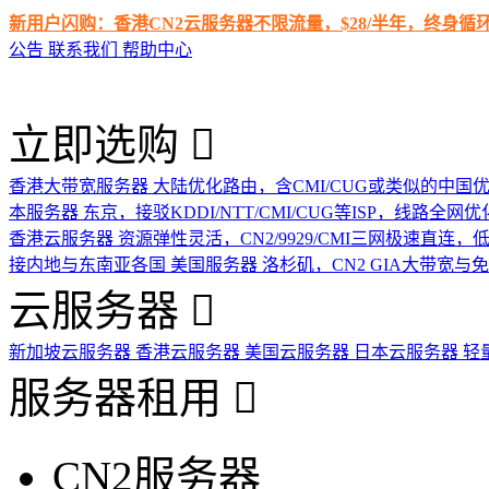
新用户闪购：香港CN2云服务器不限流量，$28/半年，终身
公告
联系我们
帮助中心
立即选购
香港大带宽服务器
大陆优化路由，含CMI/CUG或类似的中国
本服务器
东京，接驳KDDI/NTT/CMI/CUG等ISP，线路全网优
香港云服务器
资源弹性灵活，CN2/9929/CMI三网极速直连
接内地与东南亚各国
美国服务器
洛杉矶，CN2 GIA大带宽与
云服务器
新加坡云服务器
香港云服务器
美国云服务器
日本云服务器
轻
服务器租用
CN2服务器