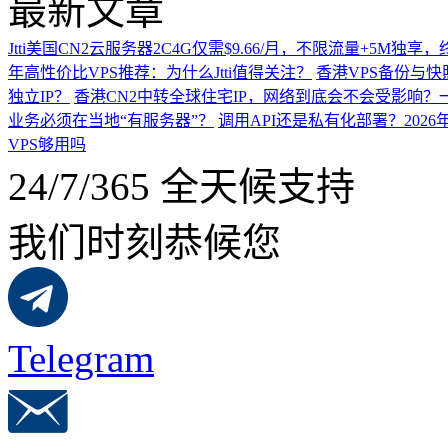
最新文章
Jtti美国CN2云服务器2C4G仅需$9.66/月，不限流量+5M独
年高性价比VPS推荐：为什么Jtti值得关注？
香港VPS备份与
独立IP？
香港CN2中转全球住宅IP，网络到底会不会受影响？
业务必须在当地“有服务器”？
调用API还是私有化部署？202
VPS够用吗
24/7/365 全天候支持
我们时刻恭候您
Telegram