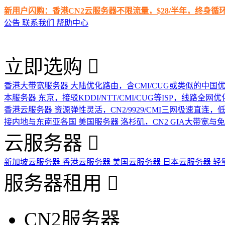
新用户闪购：香港CN2云服务器不限流量，$28/半年，终身
公告
联系我们
帮助中心
立即选购
香港大带宽服务器
大陆优化路由，含CMI/CUG或类似的中国
本服务器
东京，接驳KDDI/NTT/CMI/CUG等ISP，线路全网优
香港云服务器
资源弹性灵活，CN2/9929/CMI三网极速直连
接内地与东南亚各国
美国服务器
洛杉矶，CN2 GIA大带宽与
云服务器
新加坡云服务器
香港云服务器
美国云服务器
日本云服务器
轻
服务器租用
CN2服务器