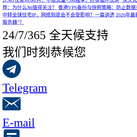
2C4G仅需$9.66/月，不限流量+5M独享，终身循环优惠
“永久优
荐：为什么Jtti值得关注？
香港VPS备份与快照策略：防止数据
中转全球住宅IP，网络到底会不会受影响？一篇讲透
2026
服务器”？
24/7/365 全天候支持
我们时刻恭候您
Telegram
E-mail